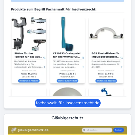
fachanwalt-für-insolvenzrecht.de
Gläubigerschutz