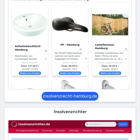
insolvenzrecht-hamburg.de
Insolvenzrichter