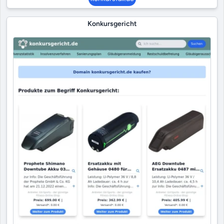
Konkursgericht