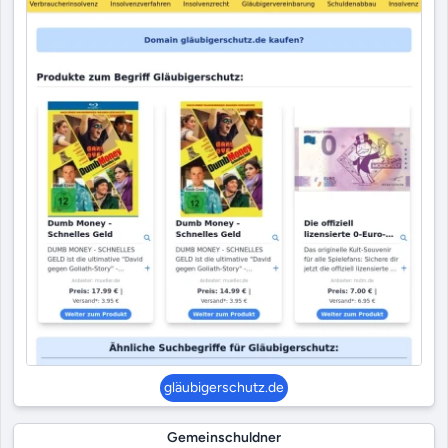
gläubigerschutz.de
Gemeinschuldner