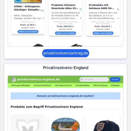
privatinsolvenzantrag.de
Privatinsolvenz-England