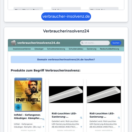
verbraucher-insolvenz.de
Verbraucherinsolvenz24