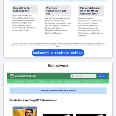
fachanwälte-insolvenzrecht.de
Euinsolvenz