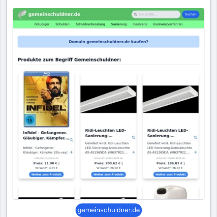
gemeinschuldner.de