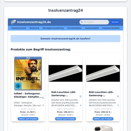
Insolvenzantrag24