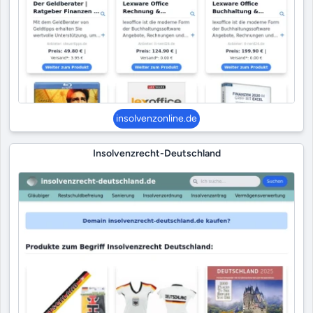
insolvenzonline.de
Insolvenzrecht-Deutschland