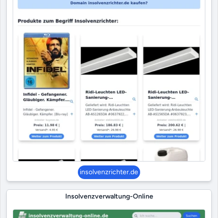
insolvenzrichter.de
Insolvenzverwaltung-Online