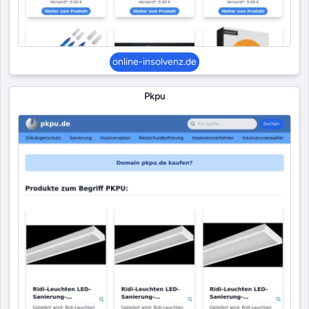
online-insolvenz.de
Pkpu