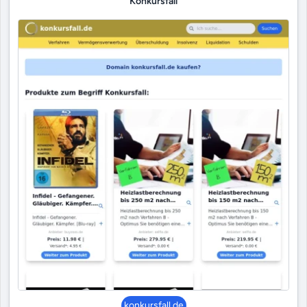
Konkursfall
konkursfall.de