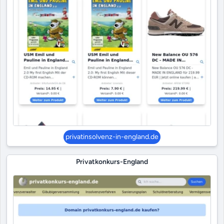
privatinsolvenz-in-england.de
Privatkonkurs-England