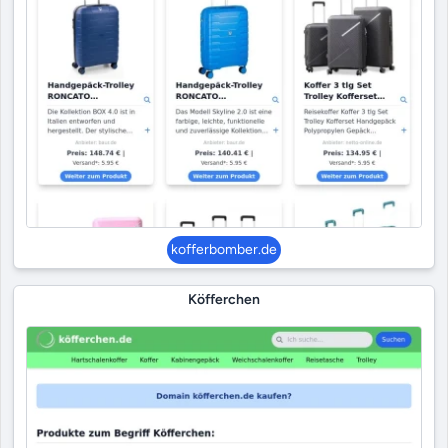
kofferbomber.de
Köfferchen