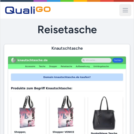
Ope
Reisetasche
Knautschtasche