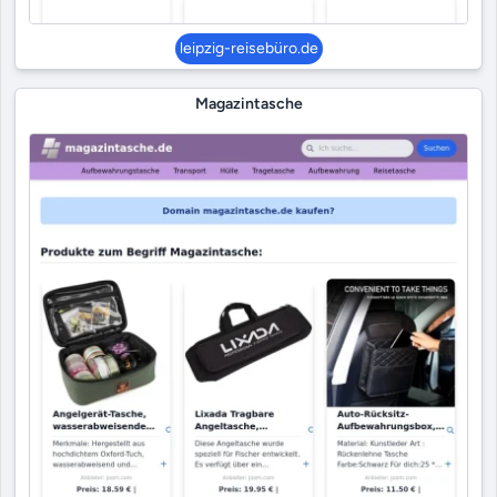
leipzig-reisebüro.de
Magazintasche