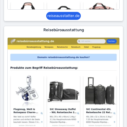
reiseausstatter.de
Reisebüroausstattung