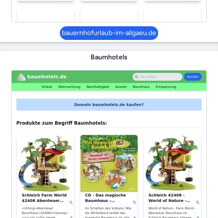
bauernhofurlaub-im-allgaeu.de
Baumhotels