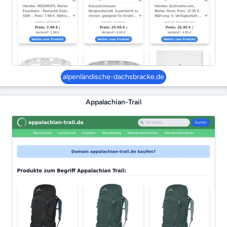
alpenländische-dachsbracke.de
Appalachian-Trail