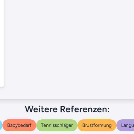
Weitere Referenzen:
Babybedarf
Tennisschläger
Brustformung
Lang