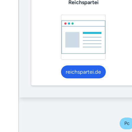
Reichspartei
reichspartei.de
Pc