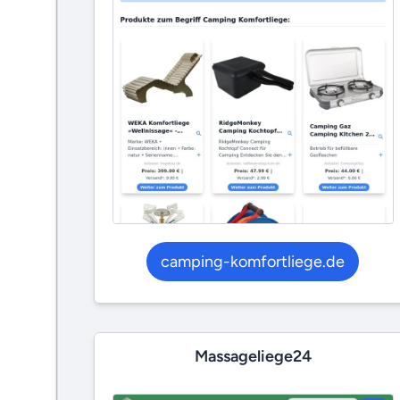
camping-komfortliege.de
Massageliege24