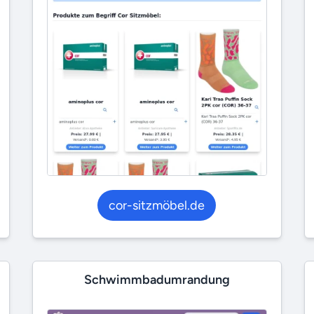
cor-sitzmöbel.de
Schwimmbadumrandung