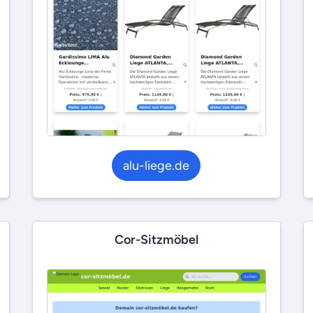
alu-liege.de
Cor-Sitzmöbel