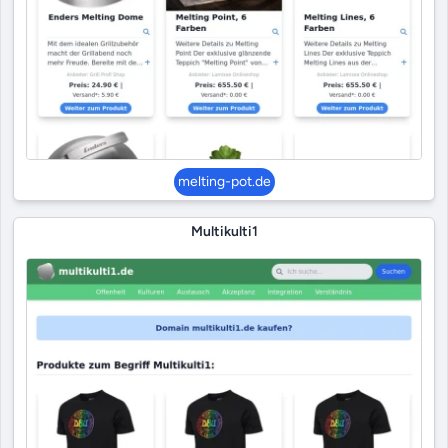
melting-pot.de
Multikulti1