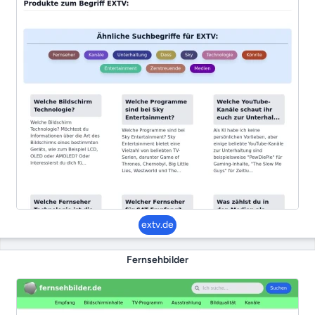
extv.de
Fernsehbilder