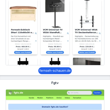
fernseh-schauen.de
Fgtv