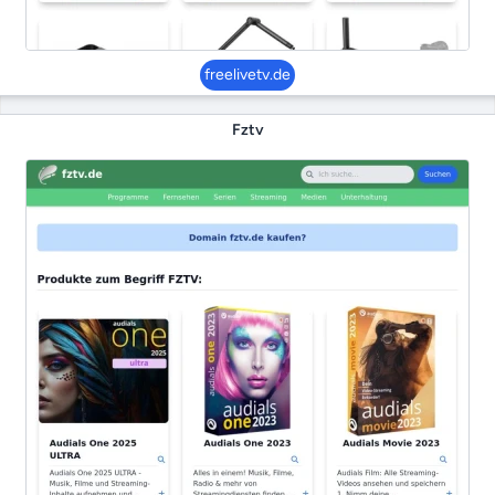
freelivetv.de
Fztv