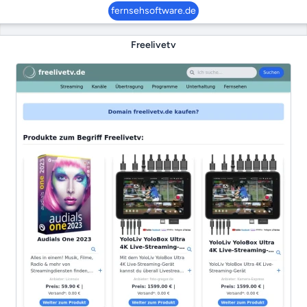
fernsehsoftware.de
Freelivetv