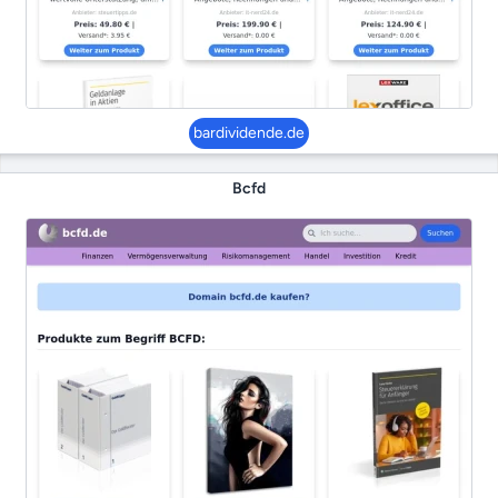
bardividende.de
Bcfd