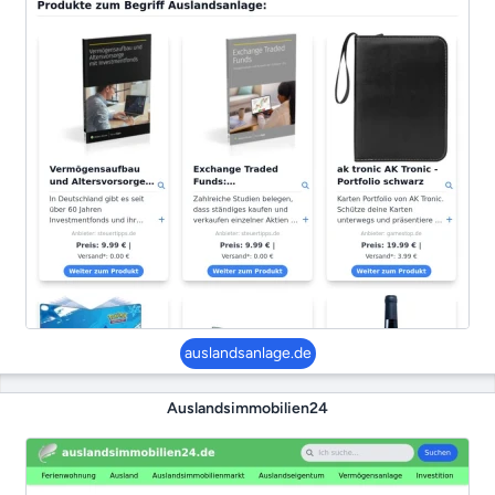
auslandsanlage.de
Auslandsimmobilien24