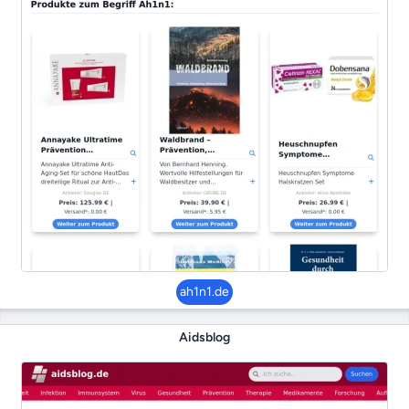
ah1n1.de
Aidsblog