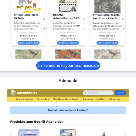
afrikanische-trypanosomiasis.de
Adenoide