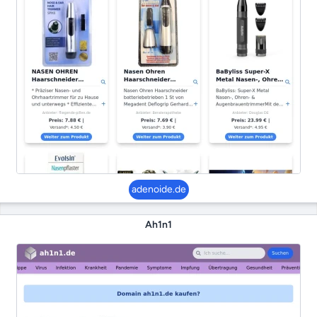
adenoide.de
Ah1n1