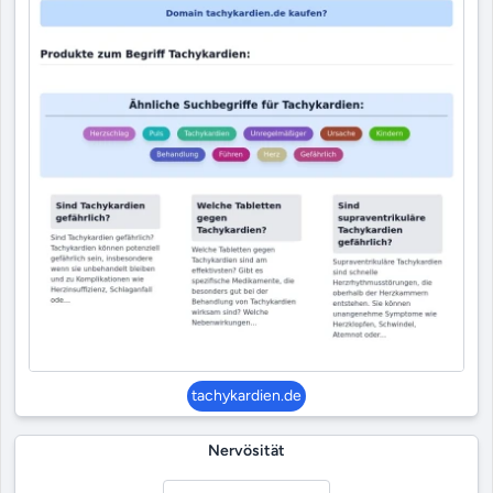
tachykardien.de
Nervösität