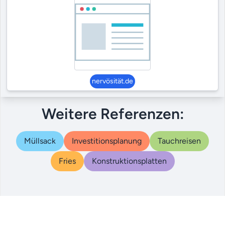
nervösität.de
Weitere Referenzen:
Müllsack
Investitionsplanung
Tauchreisen
Fries
Konstruktionsplatten