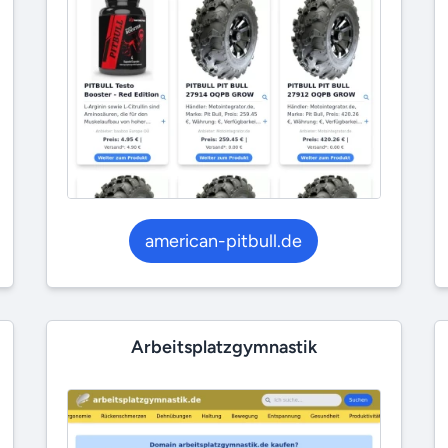
american-pitbull.de
Arbeitsplatzgymnastik