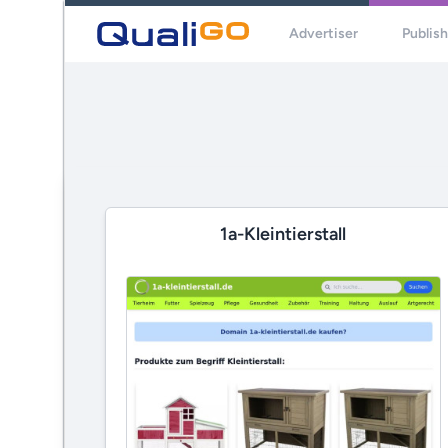
Advertiser
Publis
1a-Kleintierstall