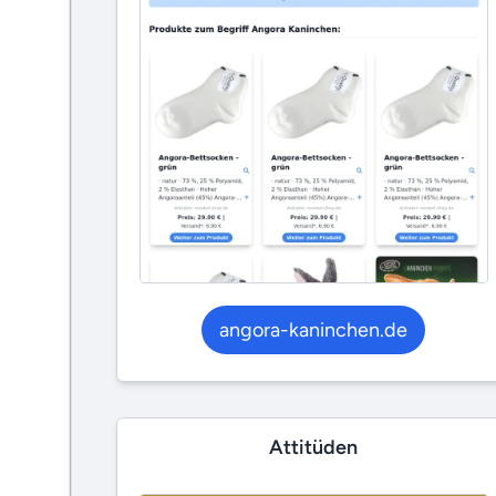
angora-kaninchen.de
Attitüden