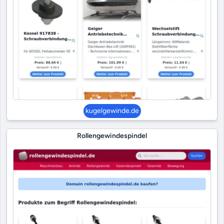
kugelgewinde.de
Rollengewindespindel