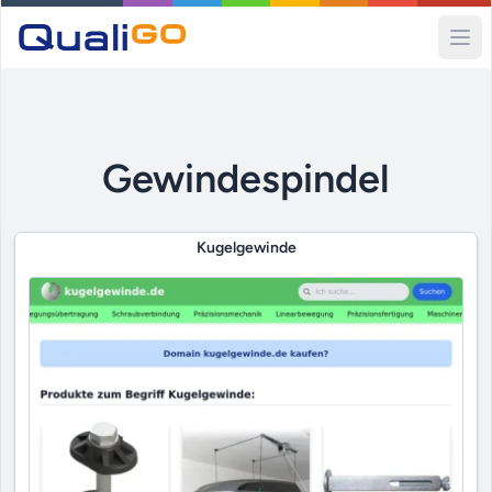
Ope
Gewindespindel
Kugelgewinde