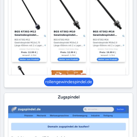
rollengewindespindel.de
Zugspindel