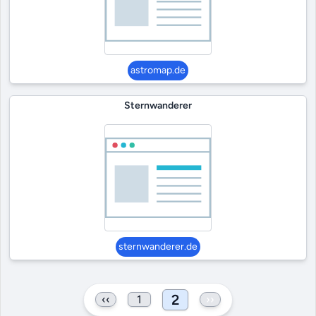
astromap.de
Sternwanderer
sternwanderer.de
2
‹‹
1
››