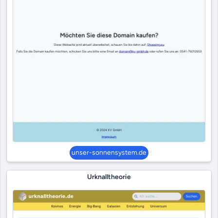
unser-sonnensystem.de
Urknalltheorie