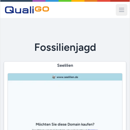
Ope
Fossilienjagd
Seelilien