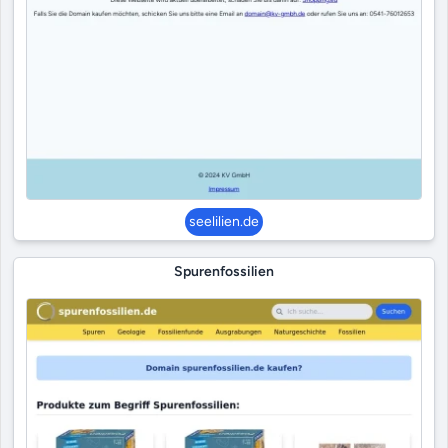
seelilien.de
Spurenfossilien