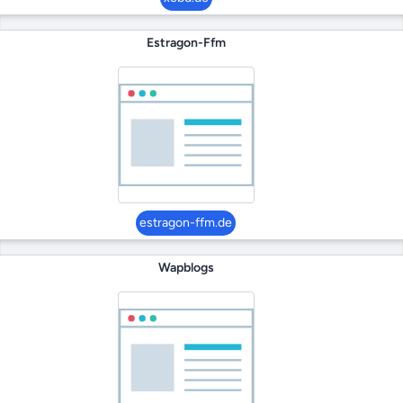
Estragon-Ffm
estragon-ffm.de
Wapblogs