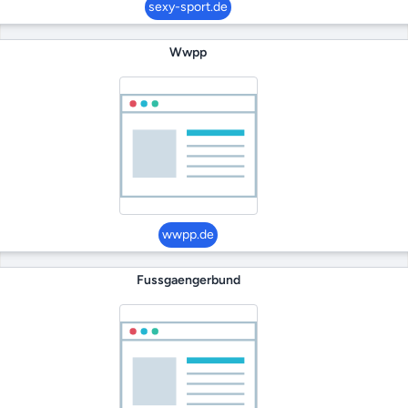
sexy-sport.de
Wwpp
wwpp.de
Fussgaengerbund