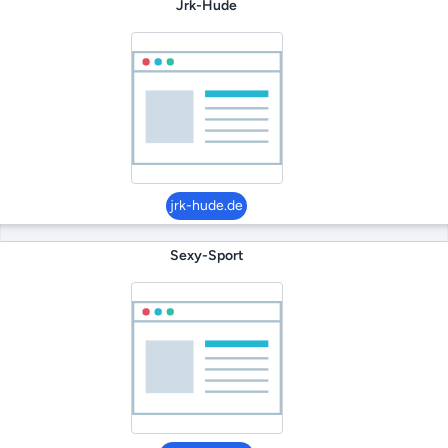
Jrk-Hude
jrk-hude.de
Sexy-Sport