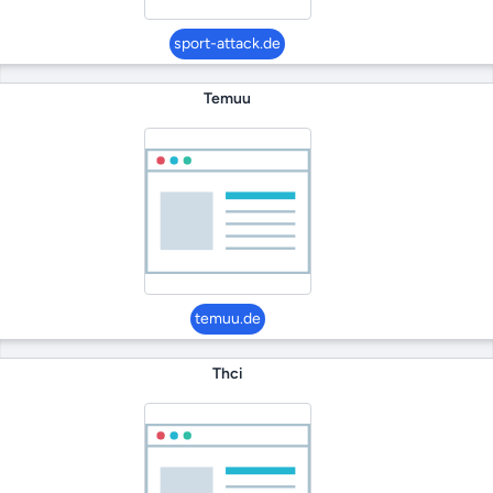
sport-attack.de
Temuu
temuu.de
Thci