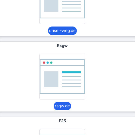
unser-weg.de
Rsgw
rsgw.de
E25