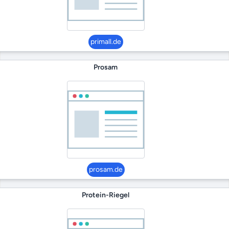
primall.de
Prosam
prosam.de
Protein-Riegel