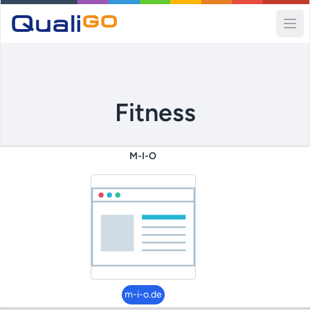
Ope
Fitness
M-I-O
m-i-o.de