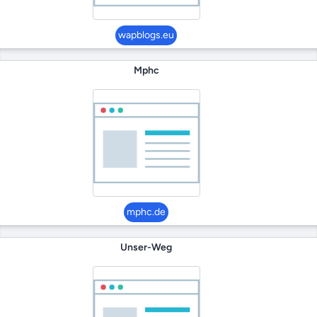
wapblogs.eu
Mphc
mphc.de
Unser-Weg