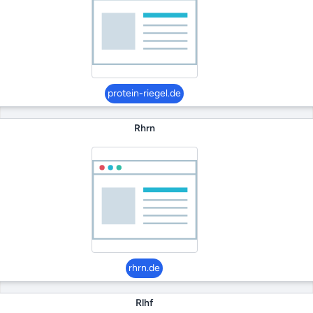
protein-riegel.de
Rhrn
rhrn.de
Rlhf