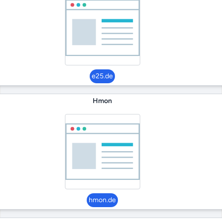
e25.de
Hmon
hmon.de