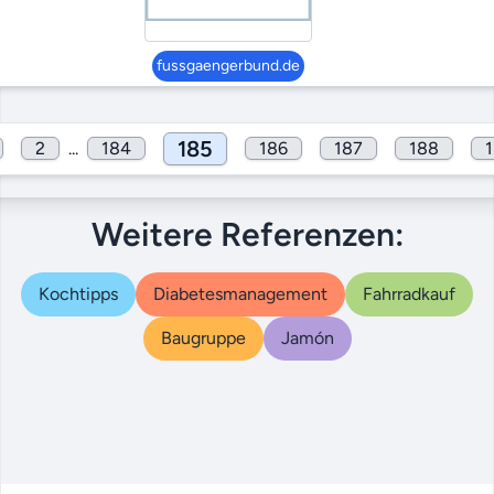
fussgaengerbund.de
185
2
...
184
186
187
188
Weitere Referenzen:
Kochtipps
Diabetesmanagement
Fahrradkauf
Baugruppe
Jamón