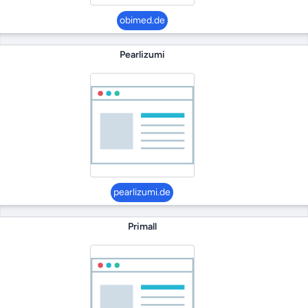
obimed.de
Pearlizumi
pearlizumi.de
Primall