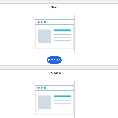
Nrsh
nrsh.de
Obimed