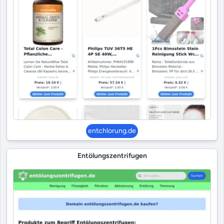
entchlorung.de
Entölungszentrifugen