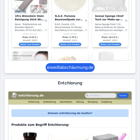
eiweißabschäumung.de
Entchlorung