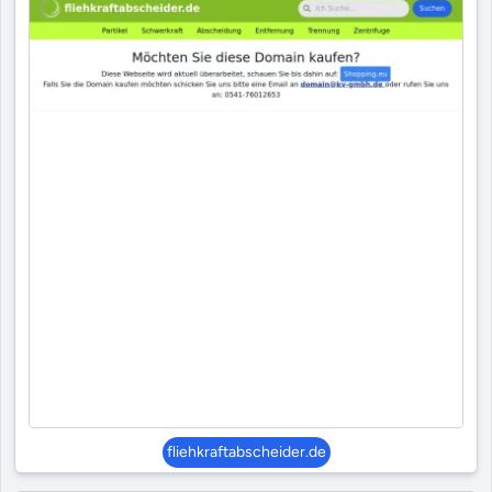
fliehkraftabscheider.de