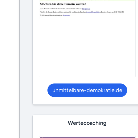
unmittelbare-demokratie.de
Wertecoaching