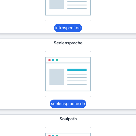
introspect.de
Seelensprache
seelensprache.de
Soulpath