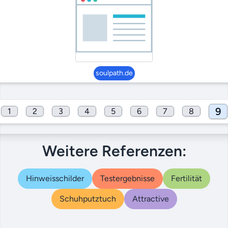
soulpath.de
9
1
2
3
4
5
6
7
8
Weitere Referenzen:
Hinweisschilder
Testergebnisse
Fertilität
Schuhputztuch
Attractive