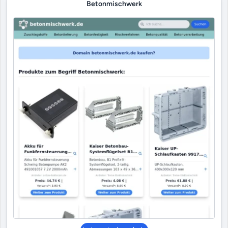
Betonmischwerk