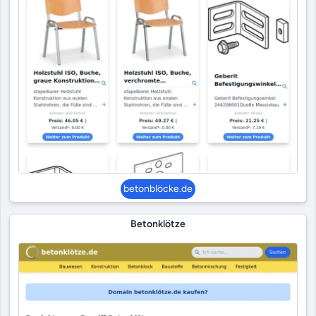
betonblöcke.de
Betonklötze