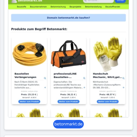
betonmarkt.de