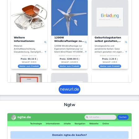
newurl.de
Ngtw