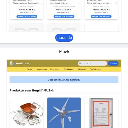
muou.de
Muzh