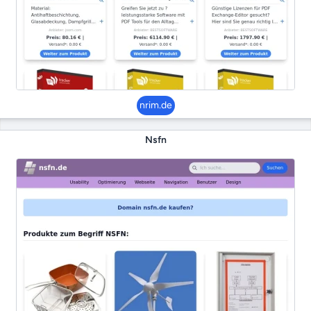
nrim.de
Nsfn