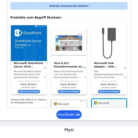
muckser.de
Mysi