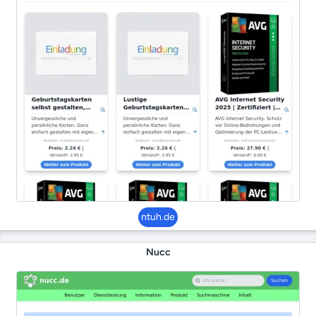
ntuh.de
Nucc