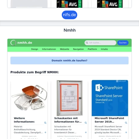
nlfs.de
Nmhh