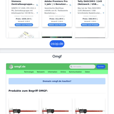
osop.de
Omgf