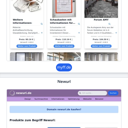
myff.de
Newurl