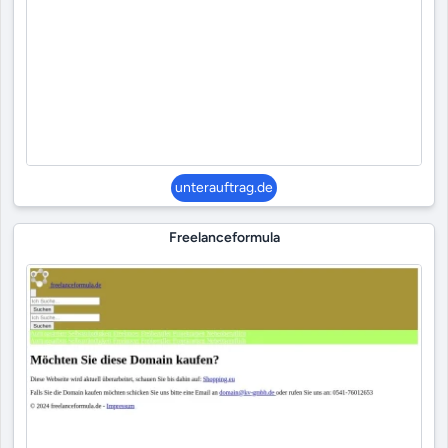
unterauftrag.de
Freelanceformula